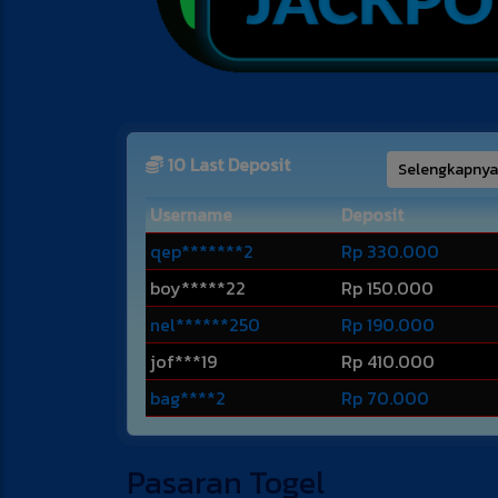
10 Last Deposit
Selengkapny
Username
Deposit
mob*****61
Rp 100.000
qep*******2
Rp 330.000
boy*****22
Rp 150.000
nel******250
Rp 190.000
jof***19
Rp 410.000