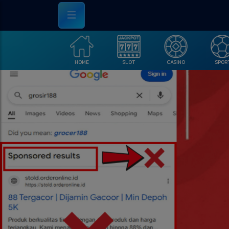
HOME
SLOT
CASINO
SPOR