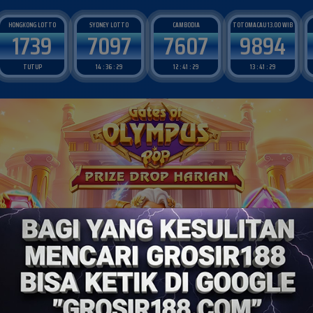
qum****9
Rp 2.600.000
kap*****582
Rp 8.800.000
qed***487
Rp 6.200.000
SYDNEY LOTTO
CAMBODIA
TOTOMACAU 13.00 WIB
EVERTON
T
xiv*****724
Rp 1.000.000
7097
7607
9894
8379
14 : 36 : 26
12 : 41 : 26
13 : 41 : 26
16 : 11 : 26