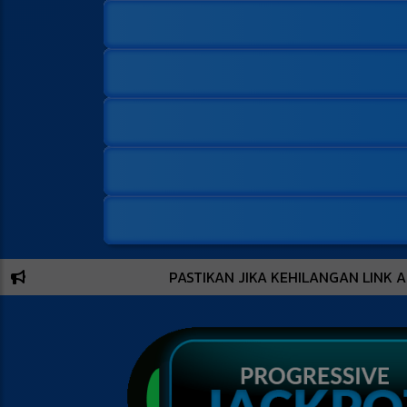
LOGIN
N JIKA KEHILANGAN LINK AKSES BISA KE LINK ANTI NAWALA KA