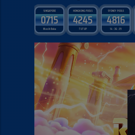
bag****2
Rp 70.000
Pasaran Togel
SINGAPORE
HONGKONG POOLS
SYDNEY POOLS
HONGKONG LOTTO
0715
4245
4816
1739
Masih Buka
TUTUP
14 : 36 : 26
TUTUP