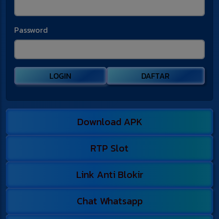
Password
LOGIN
DAFTAR
Download APK
RTP Slot
Link Anti Blokir
Chat Whatsapp