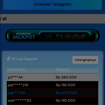
Channel Telegram
PASTIKAN JI
10 Last Deposit
Selengkapnya
Username
Deposit
juf***44
Rp 380.000
pal*****218
Rp 190.000
big***226
Rp 300.000
xub*******82
Rp 190.000