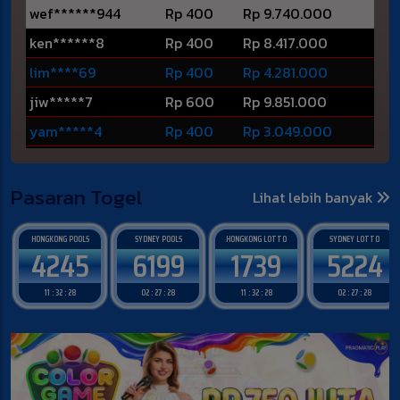
wef******944
Rp 400
Rp 9.740.000
ken******8
Rp 400
Rp 8.417.000
lim****69
Rp 400
Rp 4.281.000
jiw*****7
Rp 600
Rp 9.851.000
yam*****4
Rp 400
Rp 3.049.000
cew***995
Rp 400
Rp 5.356.000
Pasaran Togel
Lihat lebih banyak
HONGKONG POOLS
SYDNEY POOLS
HONGKONG LOTTO
SYDNEY LOTTO
4245
6199
1739
5224
11 : 32 : 26
02 : 27 : 26
11 : 32 : 26
02 : 27 : 26