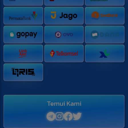
Temui Kami