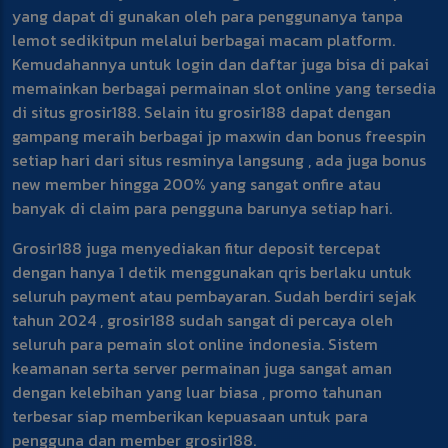
yang dapat di gunakan oleh para penggunanya tanpa
lemot sedikitpun melalui berbagai macam platform.
Kemudahannya untuk login dan daftar juga bisa di pakai
memainkan berbagai permainan slot online yang tersedia
di situs grosir188. Selain itu grosir188 dapat dengan
gampang meraih berbagai jp maxwin dan bonus freespin
setiap hari dari situs resminya langsung , ada juga bonus
new member hingga 200% yang sangat onfire atau
banyak di claim para pengguna barunya setiap hari.
Grosir188 juga menyediakan fitur deposit tercepat
dengan hanya 1 detik menggunakan qris berlaku untuk
seluruh payment atau pembayaran. Sudah berdiri sejak
tahun 2024 , grosir188 sudah sangat di percaya oleh
seluruh para pemain slot online indonesia. Sistem
keamanan serta server permainan juga sangat aman
dengan kelebihan yang luar biasa , promo tahunan
terbesar siap memberikan kepuasaan untuk para
pengguna dan member grosir188.