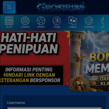
SLOT
CASINO
SPORT
TOGEL
TABLE
FISHING
COCK F
Username