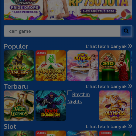
Populer
Lihat lebih banyak
Terbaru
Lihat lebih banyak
Slot
Lihat lebih banyak