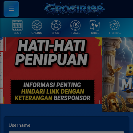
SLOT
CASINO
SPORT
TOGEL
TABLE
FISHING
COCK F
Username