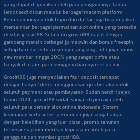
yang dapat di gunakan oleh para penggunanya tanpa
lemot sedikitpun melalui berbagai macam platform.
Kemudahannya untuk login dan daftar juga bisa di pakai
memainkan berbagai permainan slot online yang tersedia
di situs grosir188. Selain itu grosir188 dapat dengan
gampang meraih berbagai jp maxwin dan bonus freespin
setiap hari dari situs resminya langsung , ada juga bonus
new member hingga 200% yang sangat onfire atau
banyak di claim para pengguna barunya setiap hari.
Grosir188 juga menyediakan fitur deposit tercepat
dengan hanya 1 detik menggunakan qris berlaku untuk
seluruh payment atau pembayaran. Sudah berdiri sejak
tahun 2024 , grosir188 sudah sangat di percaya oleh
seluruh para pemain slot online indonesia. Sistem
keamanan serta server permainan juga sangat aman
dengan kelebihan yang luar biasa , promo tahunan
terbesar siap memberikan kepuasaan untuk para
pengguna dan member grosir188.