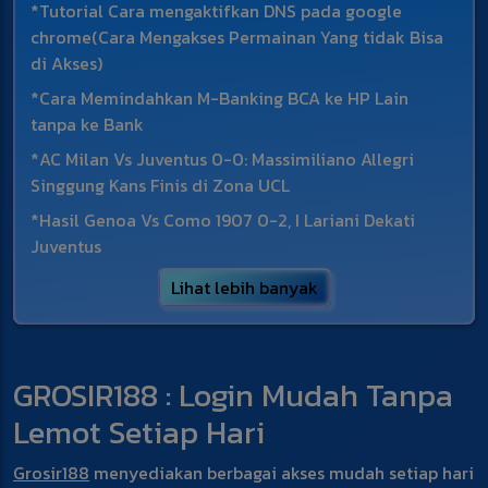
*Tutorial Cara mengaktifkan DNS pada google
chrome(Cara Mengakses Permainan Yang tidak Bisa
di Akses)
*Cara Memindahkan M-Banking BCA ke HP Lain
tanpa ke Bank
*AC Milan Vs Juventus 0-0: Massimiliano Allegri
Singgung Kans Finis di Zona UCL
*Hasil Genoa Vs Como 1907 0-2, I Lariani Dekati
Juventus
Lihat lebih banyak
GROSIR188 : Login Mudah Tanpa
Lemot Setiap Hari
Grosir188
menyediakan berbagai akses mudah setiap hari