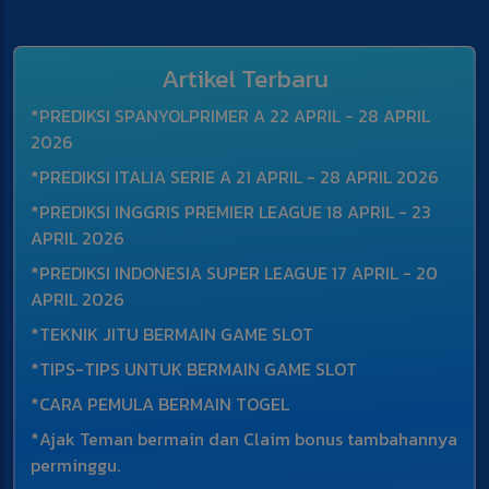
Artikel Terbaru
*PREDIKSI SPANYOLPRIMER A 22 APRIL - 28 APRIL
2026
*PREDIKSI ITALIA SERIE A 21 APRIL - 28 APRIL 2026
*PREDIKSI INGGRIS PREMIER LEAGUE 18 APRIL - 23
APRIL 2026
*PREDIKSI INDONESIA SUPER LEAGUE 17 APRIL - 20
APRIL 2026
*TEKNIK JITU BERMAIN GAME SLOT
*TIPS-TIPS UNTUK BERMAIN GAME SLOT
*CARA PEMULA BERMAIN TOGEL
*Ajak Teman bermain dan Claim bonus tambahannya
perminggu.