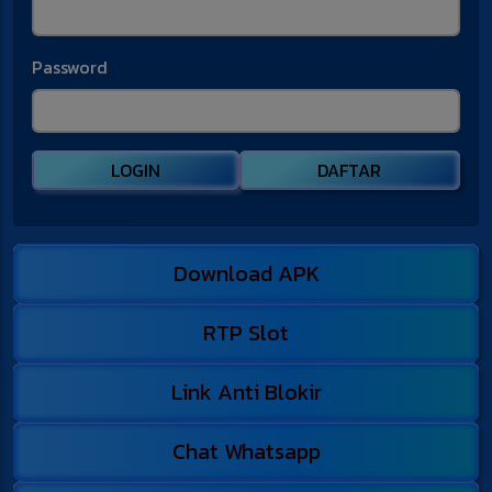
Password
LOGIN
DAFTAR
Download APK
RTP Slot
Link Anti Blokir
Chat Whatsapp