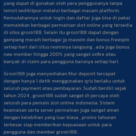
yang dapat di gunakan oleh para penggunanya tanpa
lemot sedikitpun melalui berbagai macam platform.
Kemudahannya untuk login dan daftar juga bisa di pakai
memainkan berbagai permainan slot online yang tersedia
di situs grosir188. Selain itu grosir188 dapat dengan
gampang meraih berbagai jp maxwin dan bonus freespin
setiap hari dari situs resminya langsung , ada juga bonus
new member hingga 200% yang sangat onfire atau
banyak di claim para pengguna barunya setiap hari.
Grosir188 juga menyediakan fitur deposit tercepat
dengan hanya 1 detik menggunakan qris berlaku untuk
seluruh payment atau pembayaran. Sudah berdiri sejak
tahun 2024 , grosir188 sudah sangat di percaya oleh
seluruh para pemain slot online indonesia. Sistem
keamanan serta server permainan juga sangat aman
dengan kelebihan yang luar biasa , promo tahunan
terbesar siap memberikan kepuasaan untuk para
pengguna dan member grosir188.