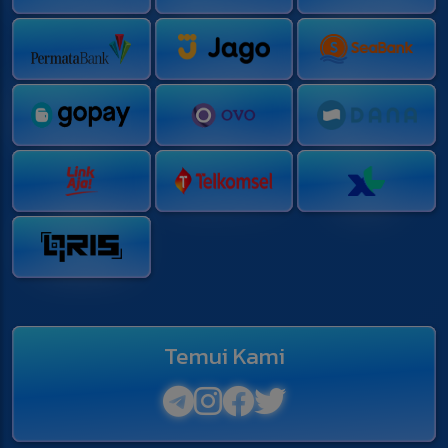
Temui Kami