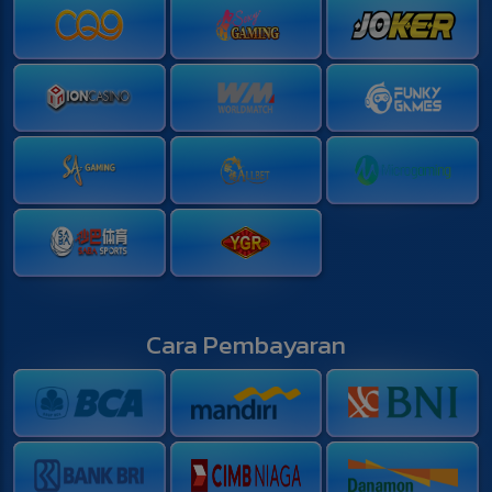
Cara Pembayaran