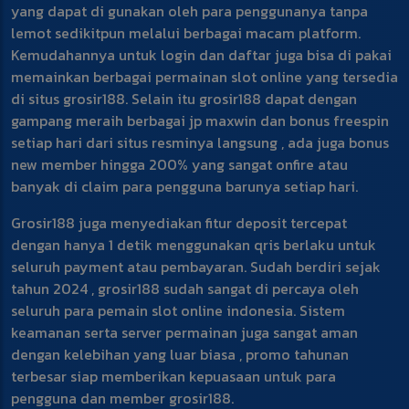
yang dapat di gunakan oleh para penggunanya tanpa
lemot sedikitpun melalui berbagai macam platform.
Kemudahannya untuk login dan daftar juga bisa di pakai
memainkan berbagai permainan slot online yang tersedia
di situs grosir188. Selain itu grosir188 dapat dengan
gampang meraih berbagai jp maxwin dan bonus freespin
setiap hari dari situs resminya langsung , ada juga bonus
new member hingga 200% yang sangat onfire atau
banyak di claim para pengguna barunya setiap hari.
Grosir188 juga menyediakan fitur deposit tercepat
dengan hanya 1 detik menggunakan qris berlaku untuk
seluruh payment atau pembayaran. Sudah berdiri sejak
tahun 2024 , grosir188 sudah sangat di percaya oleh
seluruh para pemain slot online indonesia. Sistem
keamanan serta server permainan juga sangat aman
dengan kelebihan yang luar biasa , promo tahunan
terbesar siap memberikan kepuasaan untuk para
pengguna dan member grosir188.