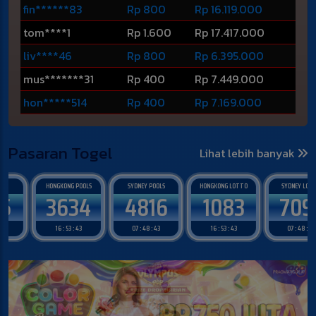
fin******83
Rp 800
Rp 16.119.000
tom****1
Rp 1.600
Rp 17.417.000
liv****46
Rp 800
Rp 6.395.000
mus*******31
Rp 400
Rp 7.449.000
hon*****514
Rp 400
Rp 7.169.000
Pasaran Togel
Lihat lebih banyak
HONGKONG POOLS
SYDNEY POOLS
HONGKONG LOTTO
SYDNEY LOTTO
3634
4816
1083
7097
16 : 53 : 42
07 : 48 : 42
16 : 53 : 42
07 : 48 : 42