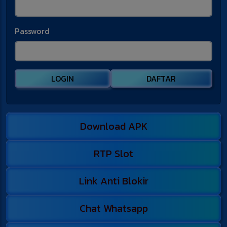
Password
LOGIN
DAFTAR
Download APK
RTP Slot
Link Anti Blokir
Chat Whatsapp