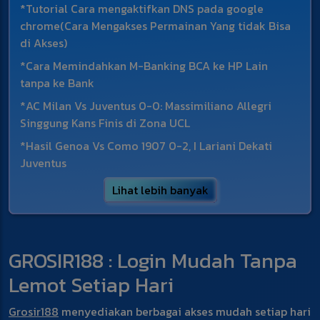
*Tutorial Cara mengaktifkan DNS pada google
chrome(Cara Mengakses Permainan Yang tidak Bisa
di Akses)
*Cara Memindahkan M-Banking BCA ke HP Lain
tanpa ke Bank
*AC Milan Vs Juventus 0-0: Massimiliano Allegri
Singgung Kans Finis di Zona UCL
*Hasil Genoa Vs Como 1907 0-2, I Lariani Dekati
Juventus
Lihat lebih banyak
GROSIR188 : Login Mudah Tanpa
Lemot Setiap Hari
Grosir188
menyediakan berbagai akses mudah setiap hari