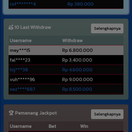
rof*******4
Rp 380.000
10 Last Withdraw
Selengkapnya
Username
Withdraw
mey***15
Rp 6.800.000
fal****23
Rp 3.400.000
hij***38
Rp 4.600.000
vuh*****96
Rp 9.000.000
nez****687
Rp 8.500.000
hol***583
Rp 3.500.000
🏆 Pemenang Jackpot
Selengkapnya
Username
Bet
Win