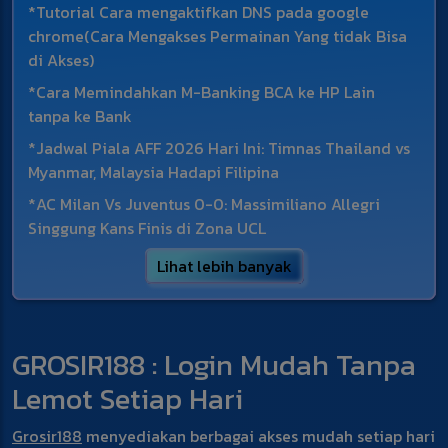
*Tutorial Cara mengaktifkan DNS pada google
chrome(Cara Mengakses Permainan Yang tidak Bisa
di Akses)
*Cara Memindahkan M-Banking BCA ke HP Lain
tanpa ke Bank
*Jadwal Piala AFF 2026 Hari Ini: Timnas Thailand vs
Myanmar, Malaysia Hadapi Filipina
*AC Milan Vs Juventus 0-0: Massimiliano Allegri
Singgung Kans Finis di Zona UCL
Lihat lebih banyak
GROSIR188 : Login Mudah Tanpa
Lemot Setiap Hari
Grosir188
menyediakan berbagai akses mudah setiap hari