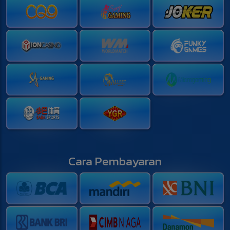
Cara Pembayaran