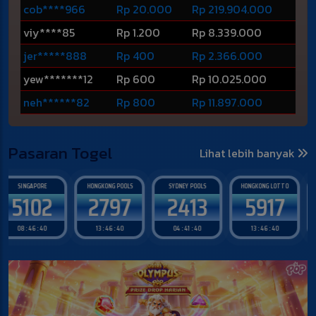
cob****966
Rp 20.000
Rp 219.904.000
viy****85
Rp 1.200
Rp 8.339.000
jer*****888
Rp 400
Rp 2.366.000
yew*******12
Rp 600
Rp 10.025.000
neh******82
Rp 800
Rp 11.897.000
Pasaran Togel
Lihat lebih banyak
HONGKONG POOLS
SYDNEY POOLS
HONGKONG LOTTO
SYDNEY LOTTO
2797
2413
5917
1377
13 : 46 : 39
04 : 41 : 39
13 : 46 : 39
04 : 41 : 39