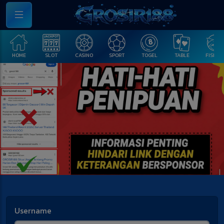
SLOT
CASINO
SPORT
TOGEL
TABLE
FISHING
COCK F
Username