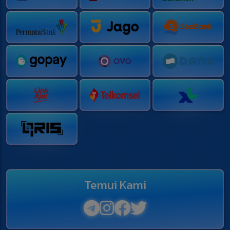
Temui Kami