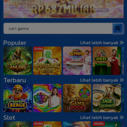
Populer
Lihat lebih banyak
Terbaru
Lihat lebih banyak
Slot
Lihat lebih banyak