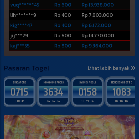
vuq******45
Rp 600
Rp 13.938.000
lih*******9
Rp 400
Rp 7.803.000
kig****47
Rp 400
Rp 6.172.000
jij***29
Rp 600
Rp 14.770.000
kaj***55
Rp 800
Rp 9.364.000
Pasaran Togel
Lihat lebih banyak
HONGKONG POOLS
SYDNEY POOLS
HONGKONG LOTTO
SYDNEY LOTTO
3634
0158
1083
3712
04 : 04 : 02
18 : 59 : 02
04 : 04 : 02
18 : 59 : 02