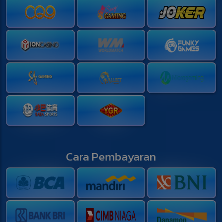
Cara Pembayaran