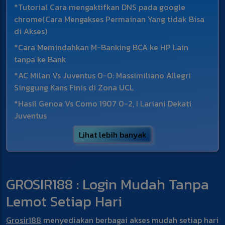
*Tutorial Cara mengaktifkan DNS pada google
chrome(Cara Mengakses Permainan Yang tidak Bisa
di Akses)
*Cara Memindahkan M-Banking BCA ke HP Lain
tanpa ke Bank
*AC Milan Vs Juventus 0-0: Massimiliano Allegri
Singgung Kans Finis di Zona UCL
*Hasil Genoa Vs Como 1907 0-2, I Lariani Dekati
Juventus
Lihat lebih banyak
GROSIR188 : Login Mudah Tanpa
Lemot Setiap Hari
Grosir188
menyediakan berbagai akses mudah setiap hari