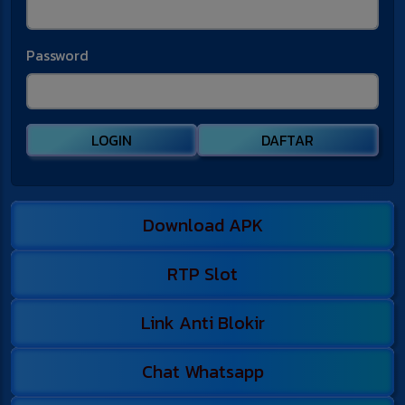
Password
LOGIN
DAFTAR
Download APK
RTP Slot
Link Anti Blokir
Chat Whatsapp