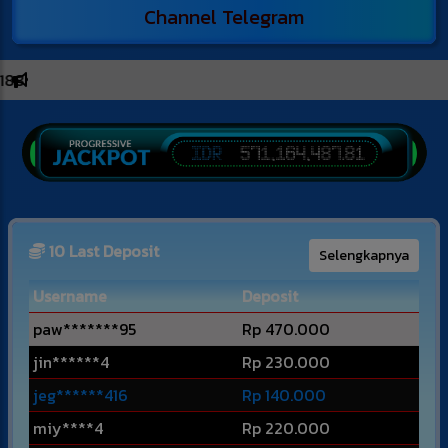
Channel Telegram
PASTIKAN JI
10 Last Deposit
Selengkapnya
Username
Deposit
paw*******95
Rp 470.000
jin******4
Rp 230.000
jeg******416
Rp 140.000
miy****4
Rp 220.000