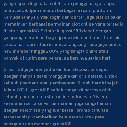
yang dapat di gunakan oleh para penggunanya tanpa
lemot sedikitpun melalui berbagai macam platform.
Kemudahannya untuk login dan daftar juga bisa di pakai
memainkan berbagai permainan slot online yang tersedia
di situs grosir188. Selain itu grosir188 dapat dengan
gampang meraih berbagai jp maxwin dan bonus freespin
setiap hari dari situs resminya langsung , ada juga bonus
new member hingga 200% yang sangat onfire atau
banyak di claim para pengguna barunya setiap hari.
Grosir188 juga menyediakan fitur deposit tercepat
dengan hanya 1 detik menggunakan qris berlaku untuk
seluruh payment atau pembayaran. Sudah berdiri sejak
tahun 2024 , grosir188 sudah sangat di percaya oleh
seluruh para pemain slot online indonesia. Sistem
keamanan serta server permainan juga sangat aman
dengan kelebihan yang luar biasa , promo tahunan
terbesar siap memberikan kepuasaan untuk para
pengguna dan member grosir188.