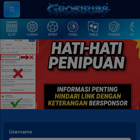
CASINO
SPORT
TOGEL
TABLE
FISHING
COCK F.
ARCA
Username