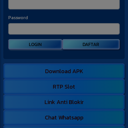
Password
LOGIN
DAFTAR
Download APK
RTP Slot
Link Anti Blokir
Chat Whatsapp