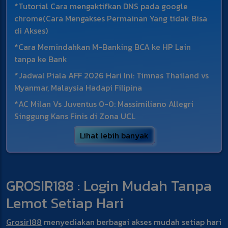
*Tutorial Cara mengaktifkan DNS pada google
chrome(Cara Mengakses Permainan Yang tidak Bisa
di Akses)
*Cara Memindahkan M-Banking BCA ke HP Lain
tanpa ke Bank
*Jadwal Piala AFF 2026 Hari Ini: Timnas Thailand vs
Myanmar, Malaysia Hadapi Filipina
*AC Milan Vs Juventus 0-0: Massimiliano Allegri
Singgung Kans Finis di Zona UCL
Lihat lebih banyak
GROSIR188 : Login Mudah Tanpa
Lemot Setiap Hari
Grosir188
menyediakan berbagai akses mudah setiap hari