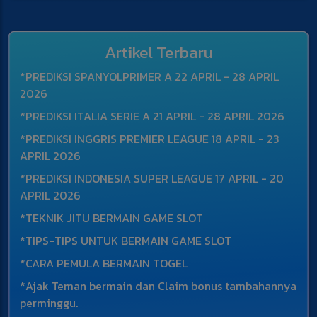
Artikel Terbaru
*PREDIKSI SPANYOLPRIMER A 22 APRIL - 28 APRIL
2026
*PREDIKSI ITALIA SERIE A 21 APRIL - 28 APRIL 2026
*PREDIKSI INGGRIS PREMIER LEAGUE 18 APRIL - 23
APRIL 2026
*PREDIKSI INDONESIA SUPER LEAGUE 17 APRIL - 20
APRIL 2026
*TEKNIK JITU BERMAIN GAME SLOT
*TIPS-TIPS UNTUK BERMAIN GAME SLOT
*CARA PEMULA BERMAIN TOGEL
*Ajak Teman bermain dan Claim bonus tambahannya
perminggu.