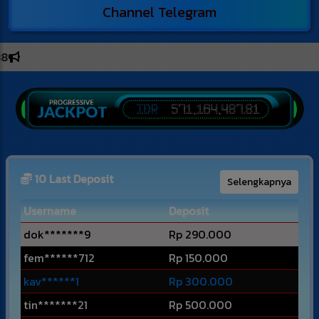
Channel Telegram
PASTIKAN JIKA 
10 Last Deposit
Selengkapnya
Username
Deposit
juf*****2
Rp 500.000
noc******0
Rp 110.000
dok*******9
Rp 290.000
fem******712
Rp 150.000