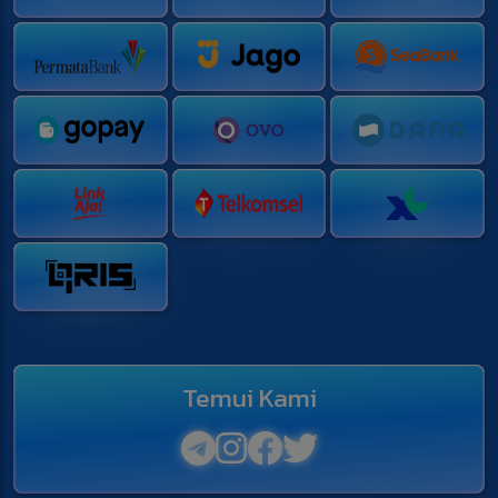
Temui Kami