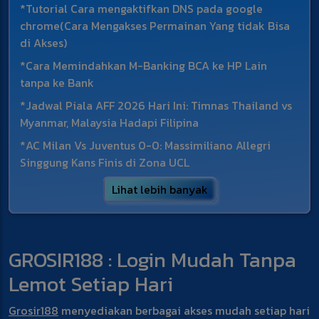
*Tutorial Cara mengaktifkan DNS pada google
chrome(Cara Mengakses Permainan Yang tidak Bisa
di Akses)
*Cara Memindahkan M-Banking BCA ke HP Lain
tanpa ke Bank
*Jadwal Piala AFF 2026 Hari Ini: Timnas Thailand vs
Myanmar, Malaysia Hadapi Filipina
*AC Milan Vs Juventus 0-0: Massimiliano Allegri
Singgung Kans Finis di Zona UCL
Lihat lebih banyak
GROSIR188 : Login Mudah Tanpa
Lemot Setiap Hari
Grosir188
menyediakan berbagai akses mudah setiap hari