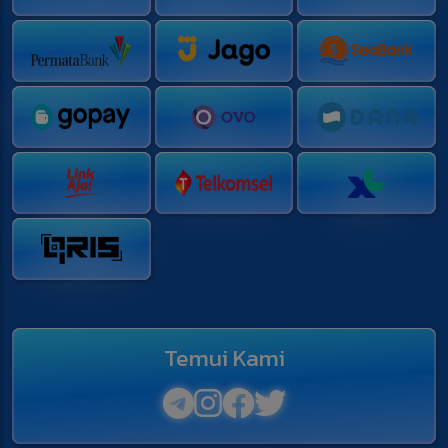
Temui Kami