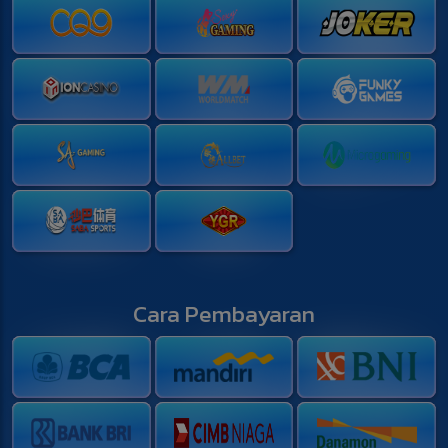
Cara Pembayaran