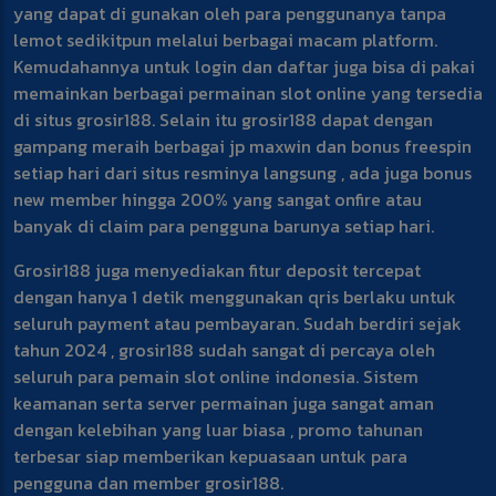
yang dapat di gunakan oleh para penggunanya tanpa
lemot sedikitpun melalui berbagai macam platform.
Kemudahannya untuk login dan daftar juga bisa di pakai
memainkan berbagai permainan slot online yang tersedia
di situs grosir188. Selain itu grosir188 dapat dengan
gampang meraih berbagai jp maxwin dan bonus freespin
setiap hari dari situs resminya langsung , ada juga bonus
new member hingga 200% yang sangat onfire atau
banyak di claim para pengguna barunya setiap hari.
Grosir188 juga menyediakan fitur deposit tercepat
dengan hanya 1 detik menggunakan qris berlaku untuk
seluruh payment atau pembayaran. Sudah berdiri sejak
tahun 2024 , grosir188 sudah sangat di percaya oleh
seluruh para pemain slot online indonesia. Sistem
keamanan serta server permainan juga sangat aman
dengan kelebihan yang luar biasa , promo tahunan
terbesar siap memberikan kepuasaan untuk para
pengguna dan member grosir188.