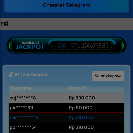
Channel Telegram
PASTIKAN JIK
10 Last Deposit
Selengkapnya
Username
Deposit
zuj*******8
Rp 390.000
pir*****311
Rp 80.000
nik********5
Rp 210.000
por******54
Rp 310.000