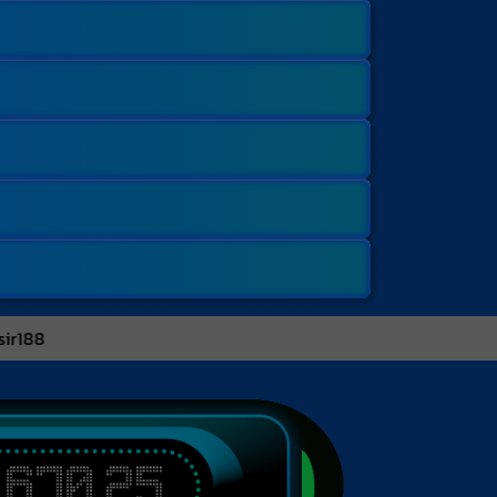
PROMOSI