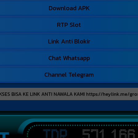
DAFTAR
Download APK
RTP Slot
Link Anti Blokir
Chat Whatsapp
Channel Telegram
MI https://heylink.me/grosir188