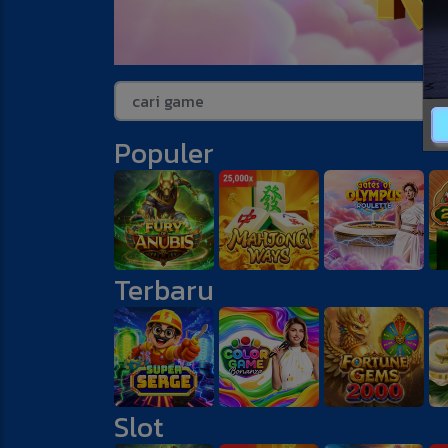
Populer
Terbaru