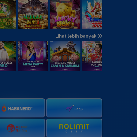
Lihat lebih banyak
Lihat lebih banyak