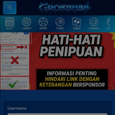
SLOT
CASINO
SPORT
TOGEL
TABLE
FISHING
COCK F
Username