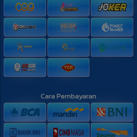
Cara Pembayaran