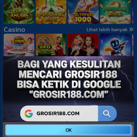
Casino
Lihat lebih banyak
Provider Kami
OK