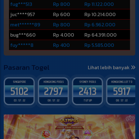
fug***513
Rp 800
Rp 11.122.000
juc****957
Rp 600
Rp 10.214.000
met******89
Rp 800
Rp 6.962.000
bug***660
Rp 4.000
Rp 64.391.000
fuy*****8
Rp 400
Rp 5.585.000
Pasaran Togel
Lihat lebih banyak
HONGKONG POOLS
SYDNEY POOLS
HONGKONG LOTTO
SYDNEY LOTTO
2797
2413
5917
1377
08 : 57 : 21
TUTUP
08 : 57 : 21
TUTUP