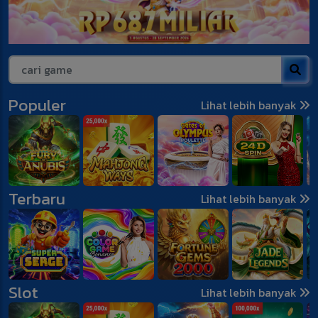
Populer
Lihat lebih banyak
Terbaru
Lihat lebih banyak
Slot
Lihat lebih banyak