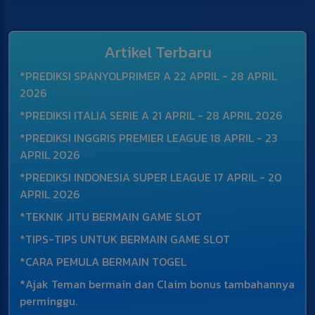
Artikel Terbaru
*PREDIKSI SPANYOLPRIMER A 22 APRIL - 28 APRIL
2026
*PREDIKSI ITALIA SERIE A 21 APRIL - 28 APRIL 2026
*PREDIKSI INGGRIS PREMIER LEAGUE 18 APRIL - 23
APRIL 2026
*PREDIKSI INDONESIA SUPER LEAGUE 17 APRIL - 20
APRIL 2026
*TEKNIK JITU BERMAIN GAME SLOT
*TIPS-TIPS UNTUK BERMAIN GAME SLOT
*CARA PEMULA BERMAIN TOGEL
*Ajak Teman bermain dan Claim bonus tambahannya
perminggu.