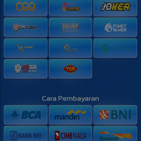
Cara Pembayaran