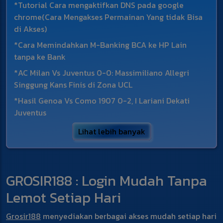
*Tutorial Cara mengaktifkan DNS pada google
chrome(Cara Mengakses Permainan Yang tidak Bisa
di Akses)
*Cara Memindahkan M-Banking BCA ke HP Lain
tanpa ke Bank
*AC Milan Vs Juventus 0-0: Massimiliano Allegri
Singgung Kans Finis di Zona UCL
*Hasil Genoa Vs Como 1907 0-2, I Lariani Dekati
Juventus
Lihat lebih banyak
GROSIR188 : Login Mudah Tanpa
Lemot Setiap Hari
Grosir188
menyediakan berbagai akses mudah setiap hari