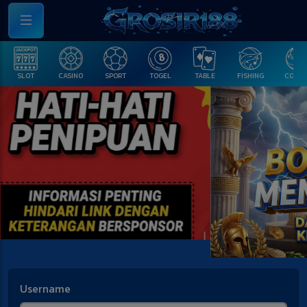
SLOT
CASINO
SPORT
TOGEL
TABLE
FISHING
COCK F
Username