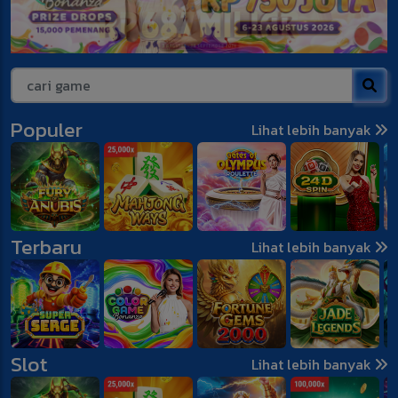
Populer
Lihat lebih banyak
Terbaru
Lihat lebih banyak
Slot
Lihat lebih banyak