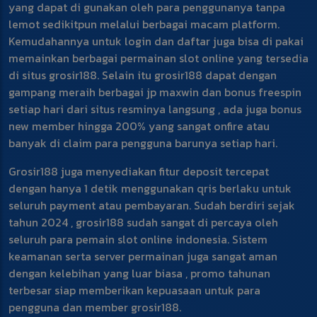
yang dapat di gunakan oleh para penggunanya tanpa
lemot sedikitpun melalui berbagai macam platform.
Kemudahannya untuk login dan daftar juga bisa di pakai
memainkan berbagai permainan slot online yang tersedia
di situs grosir188. Selain itu grosir188 dapat dengan
gampang meraih berbagai jp maxwin dan bonus freespin
setiap hari dari situs resminya langsung , ada juga bonus
new member hingga 200% yang sangat onfire atau
banyak di claim para pengguna barunya setiap hari.
Grosir188 juga menyediakan fitur deposit tercepat
dengan hanya 1 detik menggunakan qris berlaku untuk
seluruh payment atau pembayaran. Sudah berdiri sejak
tahun 2024 , grosir188 sudah sangat di percaya oleh
seluruh para pemain slot online indonesia. Sistem
keamanan serta server permainan juga sangat aman
dengan kelebihan yang luar biasa , promo tahunan
terbesar siap memberikan kepuasaan untuk para
pengguna dan member grosir188.