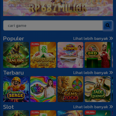
Populer
Lihat lebih banyak
Terbaru
Lihat lebih banyak
Slot
Lihat lebih banyak