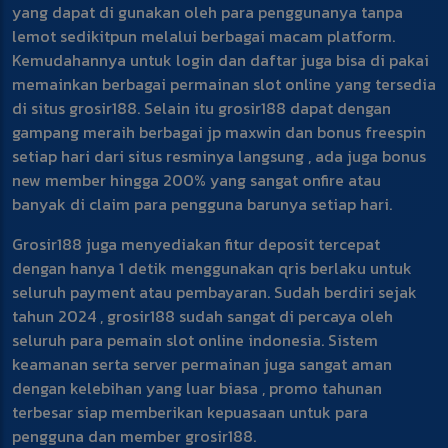
yang dapat di gunakan oleh para penggunanya tanpa
lemot sedikitpun melalui berbagai macam platform.
Kemudahannya untuk login dan daftar juga bisa di pakai
memainkan berbagai permainan slot online yang tersedia
di situs grosir188. Selain itu grosir188 dapat dengan
gampang meraih berbagai jp maxwin dan bonus freespin
setiap hari dari situs resminya langsung , ada juga bonus
new member hingga 200% yang sangat onfire atau
banyak di claim para pengguna barunya setiap hari.
Grosir188 juga menyediakan fitur deposit tercepat
dengan hanya 1 detik menggunakan qris berlaku untuk
seluruh payment atau pembayaran. Sudah berdiri sejak
tahun 2024 , grosir188 sudah sangat di percaya oleh
seluruh para pemain slot online indonesia. Sistem
keamanan serta server permainan juga sangat aman
dengan kelebihan yang luar biasa , promo tahunan
terbesar siap memberikan kepuasaan untuk para
pengguna dan member grosir188.