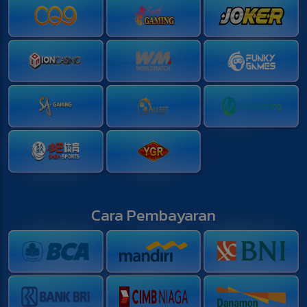
Cara Pembayaran