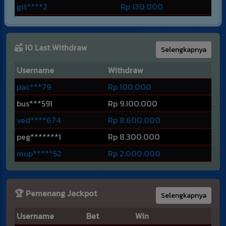
det***710
Rp 380.000
git****2
Rp 130.000
cet******677
Rp 430.000
10 Last Withdraw
Selengkapnya
bim***134
Rp 400.000
Username
Withdraw
wug*****53
Rp 240.000
pac***79
Rp 100.000
tul****128
Rp 170.000
bus***591
Rp 9.100.000
ved****674
Rp 8.600.000
peg*******1
Rp 8.300.000
mup*****52
Rp 2.000.000
🏆 Pemenang Jackpot
Selengkapnya
Username
Bet
Win