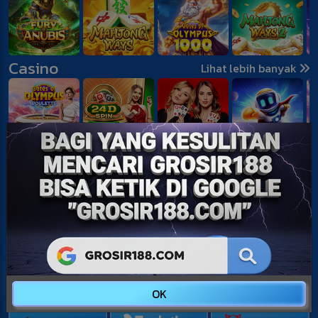
Casino
Lihat lebih banyak
Provider Kami
OK